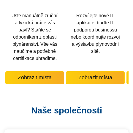
Jste manuálně zruční
Rozvíjejte nové IT
a fyzická práce vás
aplikace, buďte IT
z
baví? Staňte se
podporou businessu
odborníkem z oblasti
nebo koordinujte rozvoj
plynárenství. Vše vás
a výstavbu plynovodní
naučíme a potřebné
sítě.
certifikace uhradíme.
Zobrazit místa
Zobrazit místa
Naše společnosti