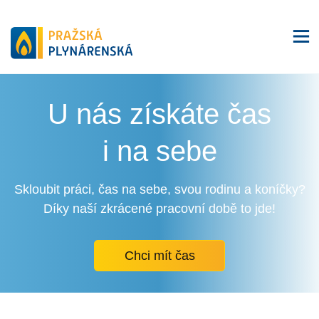
U nás získáte čas
i na sebe
Skloubit práci, čas na sebe, svou rodinu a koníčky?
Díky naší zkrácené pracovní době to jde!
Chci mít čas